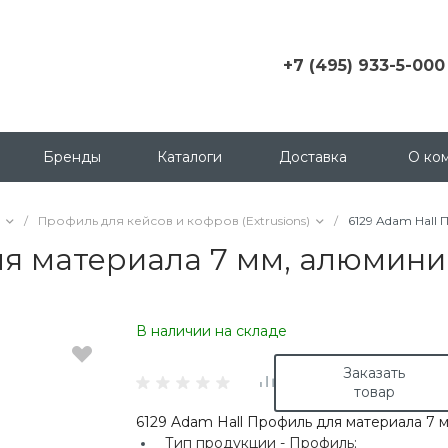
+7 (495) 933-5-000
+7 (495) 933-5-000
г. Москва, ул.
Грузинский пер., д. 3 c1,
Бренды
Каталоги
Доставка
О ко
офис 158
msk@contactica.ru
/
Профиль для кейсов и кофров (Extrusions)
/
6129 Adam Hall
+7 (812) 933-50-00
ля материала 7 мм, алюмини
г. Санкт-Петербург, ул.
Бухарестская, д. 24, корп
1
В наличии на складе
+7 (923) 335-50-00
г. Красноярск, ул.
Заказать
Партизана Железняка, д.
товар
18
6129 Adam Hall Профиль для материала 7 
+7 (343) 288-65-00
Тип продукции -
Профиль;