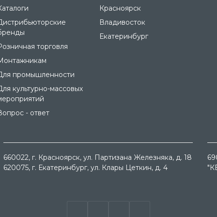
Каталоги
Красноярск
Дистрибьюторские
Владивосток
бренды
Екатеринбург
Розничная торговля
Монтажникам
Для промышленности
Для культурно-массовых
мероприятий
Вопрос - ответ
660022
, г.
Красноярск
, ул.
Партизана Железняка, д. 18
69
620075
, г.
Екатеринбург
, ул.
Клары Цеткин, д. 4
"К