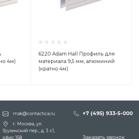
ь
6220 Adam Hall Профиль для
но 4м)
материала 9,5 мм, алюминий
(кратно 4м)
+7 (495) 933-5-000
msk@contactica.ru
г. Москва, ул.
Грузинский пер., д. 3 c1,
Заказать звонок
офис 158