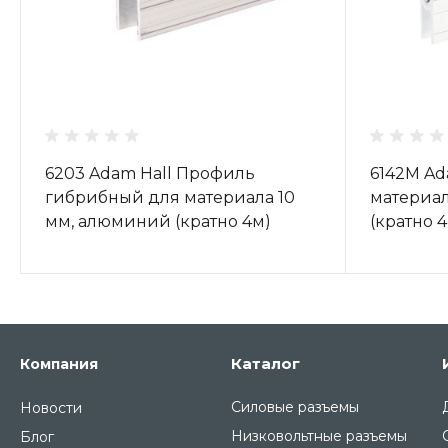
6203 Adam Hall Профиль
6142M Ad
гибрибный для материала 10
материал
мм, алюминий (кратно 4м)
(кратно 
Каталог
Компания
Силовые разъемы
Новости
Низковольтные разъемы
Блог