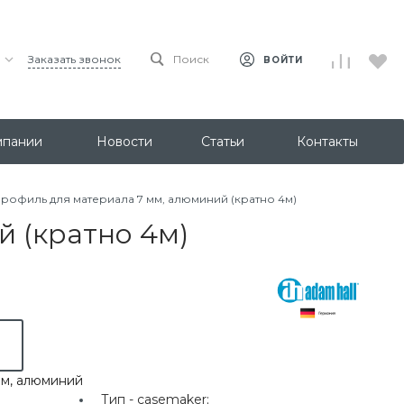
Заказать звонок
Поиск
ВОЙТИ
мпании
Новости
Статьи
Контакты
 Профиль для материала 7 мм, алюминий (кратно 4м)
й (кратно 4м)
мм, алюминий
Тип -
casemaker;