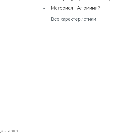
г. Екатеринбург, ул.
Материал -
Алюминий;
Клары Цеткин, д. 4
Все характеристики
+7(924) 433-50-00
г. Владивосток, ул.
Ладыгина, д. 7, ТЦ
"КВАРТАЛ"
оставка