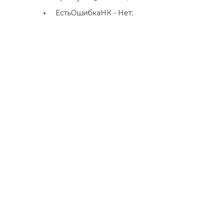
ЕстьОшибкаНК -
Нет;