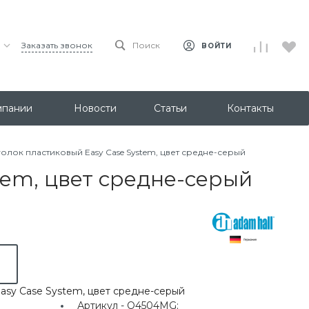
Заказать звонок
Поиск
ВОЙТИ
мпании
Новости
Статьи
Контакты
олок пластиковый Easy Case System, цвет средне-серый
tem, цвет средне-серый
asy Case System, цвет средне-серый
Артикул -
Q4504MG;