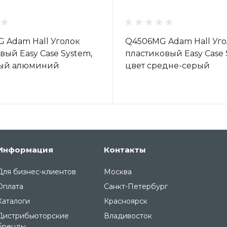
 Adam Hall Уголок
Q4506MG Adam Hall Уг
вый Easy Case System,
пластиковый Easy Case 
рый алюминий
цвет средне-серый
Информация
Контакты
Для бизнес-клиентов
Москва
Оплата
Санкт-Петербург
Каталоги
Красноярск
Дистрибьюторские
Владивосток
бренды