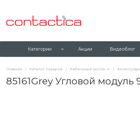
Категории
Акции
Видеоблог
Главная
/
Каталог товаров
/
Кабельные мосты
/
Аксессуары
85161Grey Угловой модуль