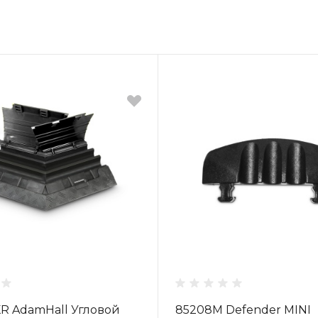
R AdamHall Угловой
85208M Defender MINI