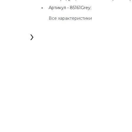
г. Екатеринбург, ул.
Артикул -
85161Grey;
Клары Цеткин, д. 4
Все характеристики
+7(924) 433-50-00
г. Владивосток, ул.
›
Ладыгина, д. 7, ТЦ
"КВАРТАЛ"