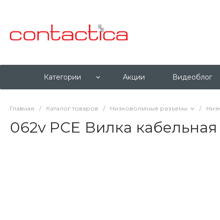
Категории
Акции
Видеоблог
Главная
/
Каталог товаров
/
Низковольтные разъемы
/
Низ
062v PCE Вилка кабельная