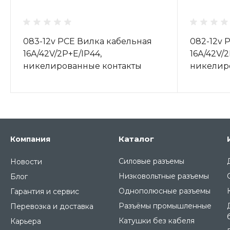
083-12v PCE Вилка кабельная
082-12v 
16А/42V/2P+E/IP44,
16А/42V/2
никелированные контакты
никелир
Каталог
Компания
Силовые разъемы
Новости
Низковольтные разъемы
Блог
Однополюсные разъемы
Гарантия и сервис
Разъёмы промышленные
Перевозка и доставка
Катушки без кабеля
Карьера