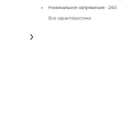
г. Екатеринбург, ул.
Номинальное напряжение -
24V;
Клары Цеткин, д. 4
Все характеристики
+7(924) 433-50-00
г. Владивосток, ул.
›
Ладыгина, д. 7, ТЦ
"КВАРТАЛ"