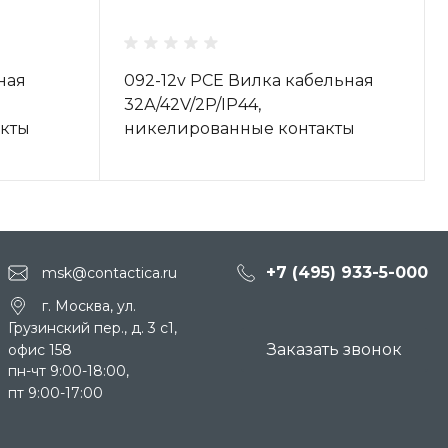
ная
092-12v PCE Вилка кабельная
32А/42V/2P/IP44,
кты
никелированные контакты
+7 (495) 933-5-000
msk@contactica.ru
г. Москва, ул.
Грузинский пер., д. 3 c1,
Заказать звонок
офис 158
пн-чт 9:00-18:00,
пт 9:00-17:00