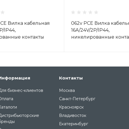
PCE Вилка кабельная
062v PCE Вилка кабель
P/IP44,
16А/24V/2P/IP44,
ованные контакты
никелированные конта
Информация
Контакты
Для бизнес-клиентов
Москва
Оплата
Санкт-Петербург
Каталоги
Красноярск
Дистрибьюторские
Владивосток
бренды
Екатеринбург