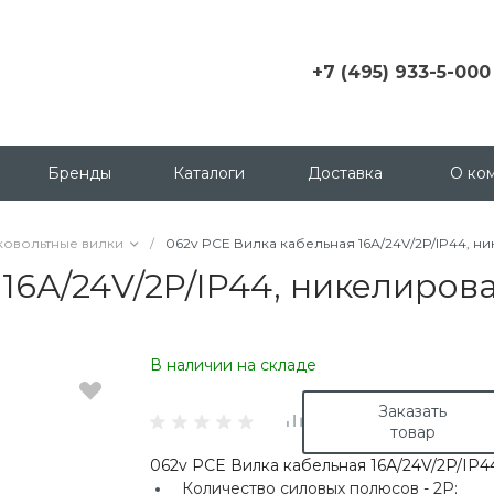
+7 (495) 933-5-000
+7 (495) 933-5-000
г. Москва, ул.
Грузинский пер., д. 3 c1,
Бренды
Каталоги
Доставка
О ко
офис 158
msk@contactica.ru
ковольтные вилки
/
062v PCE Вилка кабельная 16А/24V/2P/IP44, 
+7 (812) 933-50-00
 16А/24V/2P/IP44, никелиров
г. Санкт-Петербург, ул.
Бухарестская, д. 24, корп
1
В наличии на складе
+7 (923) 335-50-00
г. Красноярск, ул.
Заказать
Партизана Железняка, д.
товар
18
062v PCE Вилка кабельная 16А/24V/2P/IP4
+7 (343) 288-65-00
Количество силовых полюсов -
2P;