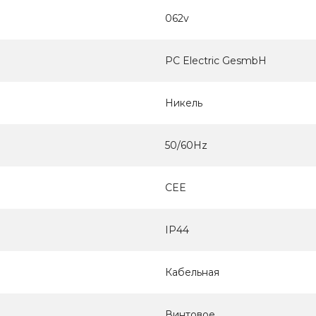
062v
PC Electric GesmbH
Никель
50/60Hz
CEE
IP44
Кабельная
Винтовое