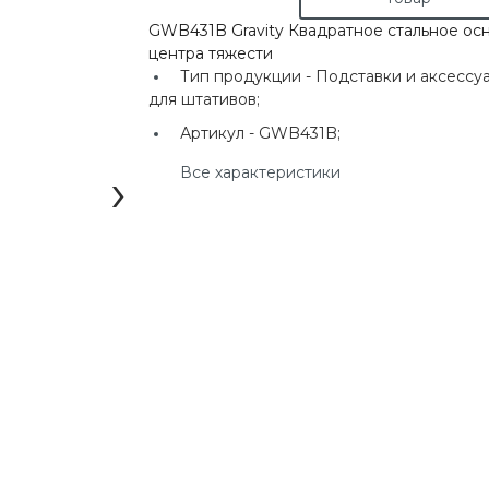
г. Екатеринбург, ул.
GWB431B Gravity Квадратное стальное ос
Клары Цеткин, д. 4
центра тяжести
Тип продукции -
Подставки и аксессу
+7(924) 433-50-00
для штативов;
г. Владивосток, ул.
Ладыгина, д. 7, ТЦ
Артикул -
GWB431B;
"КВАРТАЛ"
›
Все характеристики