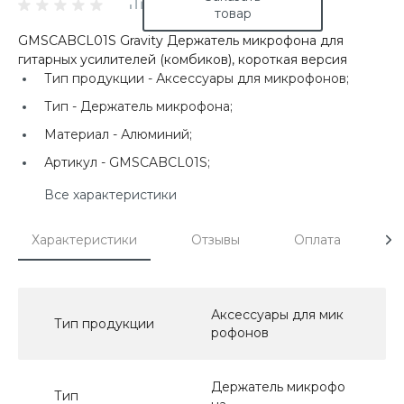
товар
GMSCABCL01S Gravity Держатель микрофона для
гитарных усилителей (комбиков), короткая версия
Тип продукции -
Аксессуары для микрофонов;
Тип -
Держатель микрофона;
Материал -
Алюминий;
Артикул -
GMSCABCL01S;
Все характеристики
Характеристики
Отзывы
Оплата
Д
Аксессуары для мик
Тип продукции
рофонов
Держатель микрофо
Тип