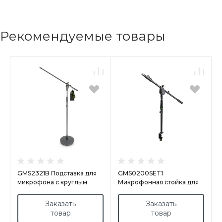
Рекомендуемые товары
GMS2321B Подставка для
GMS0200SET1
микрофона с круглым
Микрофонная стойка для
основанием и 2-точечной
установки на стол включая
регулировочной стрелой
зажим
Заказать
Заказать
товар
товар