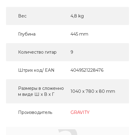
Вес
4,8 kg
Глубина
445 mm
Количество гитар
9
Штрих код/ EAN
4049521228476
Размеры в сложенно
1040 x 780 x 80 mm
м виде Ш x В x Г
Производитель
GRAVITY