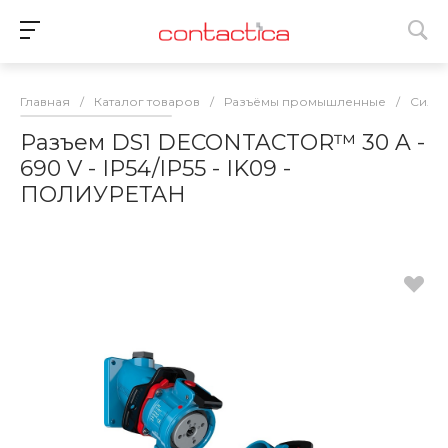
Главная
/
Каталог товаров
/
Разъёмы промышленные
/
Силов
Разъем DS1 DECONTACTOR™ 30 A -
690 V - IP54/IP55 - IK09 -
ПОЛИУРЕТАН