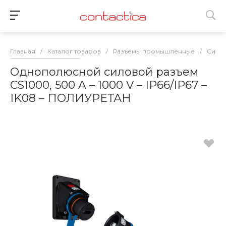
Главная
/
Каталог товаров
/
Разъёмы промышленные
/
Силов
Однополюсной силовой разъем
CS1000, 500 A – 1000 V – IP66/IP67 –
IK08 – ПОЛИУРЕТАН