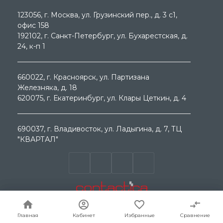
123056
, г.
Москва
, ул.
Грузинский пер., д. 3 c1,
офис 158
192102
, г.
Санкт-Петербург
, ул.
Бухарестская, д.
24, к-п 1
660022
, г.
Красноярск
, ул.
Партизана
Железняка, д. 18
620075
, г.
Екатеринбург
, ул.
Клары Цеткин, д. 4
690037
, г.
Владивосток
, ул.
Ладыгина, д. 7, ТЦ
"КВАРТАЛ"
© ООО "МЕГА ГРУП " 2000 - 2026г. Продажа
электротехнического оборудования. Все права
защищены.
Главная
Главная
Кабинет
Кабинет
Избранные
Избранные
Сравнение
Сравнение