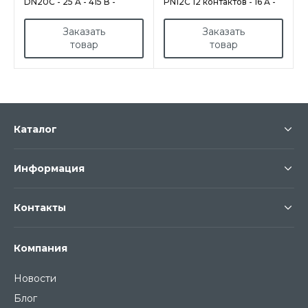
DN20C - 25 A - 415 В -
PN12C 12 контактов - 16 A -
IP54/IP55 - IK09 - МЕТАЛЛ
480 В - IP66/IP67 - IK09 -
ПОЛИУРЕТАН/МЕТАЛЛ
Заказать
Заказать
товар
товар
Каталог
Информация
Контакты
Компания
Новости
Блог