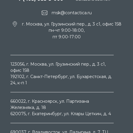
msk@contactica.ru
г. Москва, ул. Грузинский пер., д. 3 c1, офис 158
пн-чт 9:00-18:00,
пт 9:00-17:00
123056
, г.
Москва
, ул.
Грузинский пер., д. 3 c1,
офис 158
192102
, г.
Санкт-Петербург
, ул.
Бухарестская, д.
24, к-п 1
660022
, г.
Красноярск
, ул.
Партизана
Железняка, д. 18
620075
, г.
Екатеринбург
, ул.
Клары Цеткин, д. 4
690037
, г.
Владивосток
, ул.
Ладыгина, д. 7, ТЦ