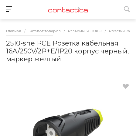
Главная
/
Каталог товаров
/
Разъемы SCHUKO
/
Розетки кабе
2510-she PCE Розетка кабельная
16A/250V/2P+E/IP20 корпус черный,
маркер желтый