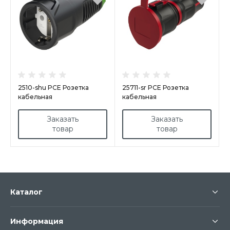
2510-shu PCE Розетка
25711-sr PCE Розетка
кабельная
кабельная
16A/250V/2P+E/IP20 корпус
16A/250V/2P+E/IP54 с
черный, маркер зеленый
крышкой, корпус черный,
Заказать
Заказать
крышка и маркер красный
товар
товар
Каталог
Информация