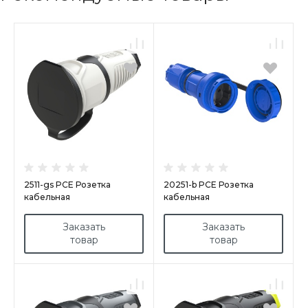
2511-gs PCE Розетка
20251-b PCE Розетка
кабельная
кабельная
16A/250V/2P+E/IP54 с
16А/250V/2P+E/IP68
крышкой, корпус серый,
NAUTILUS
Заказать
Заказать
крышка и маркер черный
товар
товар