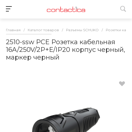
Главная
/
Каталог товаров
/
Разъемы SCHUKO
/
Розетки кабе
2510-ssw PCE Розетка кабельная
16A/250V/2P+E/IP20 корпус черный,
маркер черный