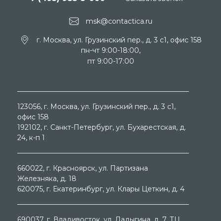
msk@contactica.ru
г. Москва, ул. Грузинский пер., д. 3 c1, офис 158
пн-чт 9:00-18:00,
пт 9:00-17:00
123056
, г.
Москва
, ул.
Грузинский пер., д. 3 c1,
офис 158
192102
, г.
Санкт-Петербург
, ул.
Бухарестская, д.
24, к-п 1
660022
, г.
Красноярск
, ул.
Партизана
Железняка, д. 18
620075
, г.
Екатеринбург
, ул.
Клары Цеткин, д. 4
690037
, г.
Владивосток
, ул.
Ладыгина, д. 7, ТЦ