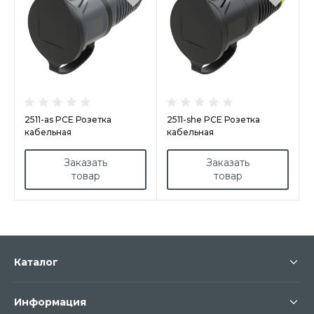
2511-as PCE Розетка
2511-she PCE Розетка
кабельная
кабельная
16A/250V/2P+E/IP54 с
16A/250V/2P+E/IP54 корпус
крышкой, корпус
крышка черный, маркер
Заказать
Заказать
темносерый, крышка
желтый
товар
товар
маркер черные
Каталог
Информация