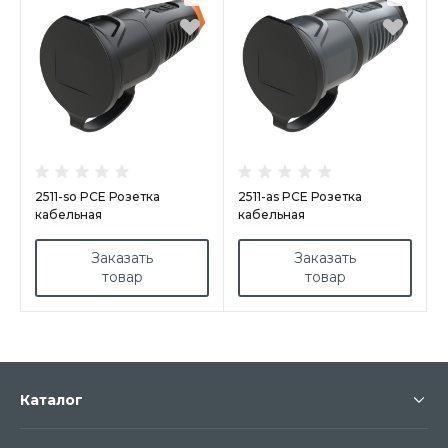
2511-so PCE Розетка
2511-as PCE Розетка
кабельная
кабельная
16A/250V/2P+E/IP54 корпус
16A/250V/2P+E/IP54 с
крышка черный, маркер
крышкой, корпус
Заказать
Заказать
оранжевый
темносерый, крышка
товар
товар
маркер черные
Каталог