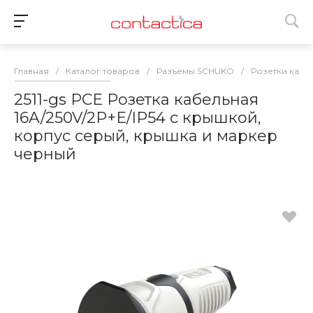
Главная
/
Каталог товаров
/
Разъемы SCHUKO
/
Розетки кабе
2511-gs PCE Розетка кабельная
16A/250V/2P+E/IP54 с крышкой,
корпус серый, крышка и маркер
черный