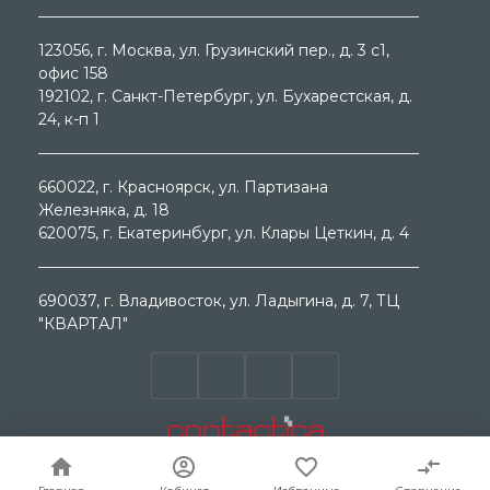
123056
, г.
Москва
, ул.
Грузинский пер., д. 3 c1,
офис 158
192102
, г.
Санкт-Петербург
, ул.
Бухарестская, д.
24, к-п 1
660022
, г.
Красноярск
, ул.
Партизана
Железняка, д. 18
620075
, г.
Екатеринбург
, ул.
Клары Цеткин, д. 4
690037
, г.
Владивосток
, ул.
Ладыгина, д. 7, ТЦ
"КВАРТАЛ"
© ООО "МЕГА ГРУП " 2000 - 2026г. Продажа
электротехнического оборудования. Все права