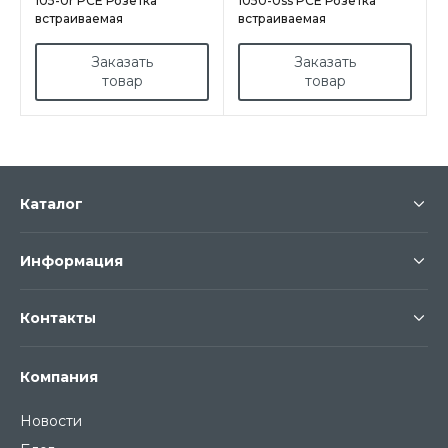
105-0r PCE Розетка
1050-0ss PCE Розетка
встраиваемая
встраиваемая
16A/250V/2P+E/IP54 50х50
16A/250V/2P+E/IP54,
подкл. сзади красная
фланец 50x50,
Заказать
Заказать
подключение сбоку,
товар
товар
черная
Каталог
Информация
Контакты
Компания
Новости