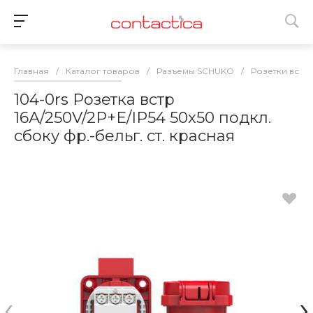
Главная
/
Каталог товаров
/
Разъемы SCHUKO
/
Розетки встр
104-0rs Розетка встр
16А/250V/2P+E/IP54 50x50 подкл.
сбоку фр.-бельг. ст. красная
‹
›