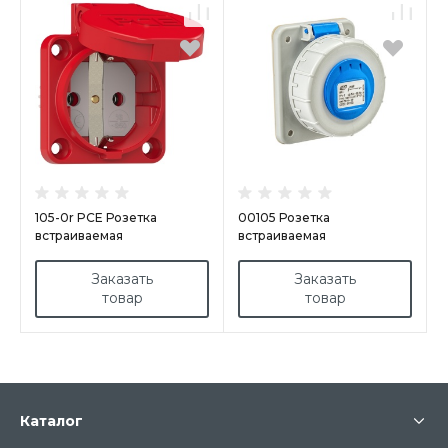
105-0r PCE Розетка
00105 Розетка
встраиваемая
встраиваемая
16A/250V/2P+E/IP54 50х50
16А/230В/2P+E/IP67
подкл. сзади красная
фланец 83х66мм
Заказать
Заказать
товар
товар
Каталог