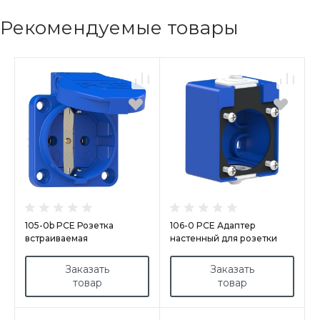
Рекомендуемые товары
105-0b PCE Розетка
106-0 PCE Адаптер
встраиваемая
настенный для розетки
16А/250V/2P+E/IP54 50x50
серии 105-0 синий
подкл. сзади синяя
Заказать
Заказать
товар
товар