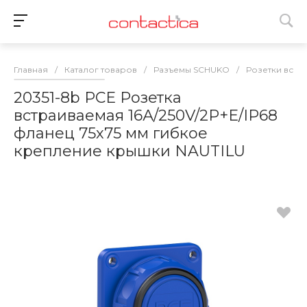
Главная
/
Каталог товаров
/
Разъемы SCHUKO
/
Розетки встр
20351-8b PCE Розетка
встраиваемая 16А/250V/2P+E/IP68
фланец 75х75 мм гибкое
крепление крышки NAUTILU