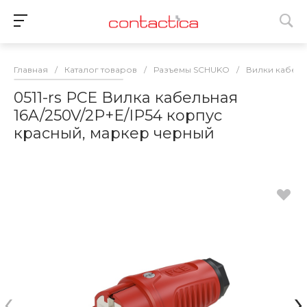
Главная
/
Каталог товаров
/
Разъемы SCHUKO
/
Вилки кабель
0511-rs PCE Вилка кабельная
16A/250V/2P+E/IP54 корпус
красный, маркер черный
‹
›