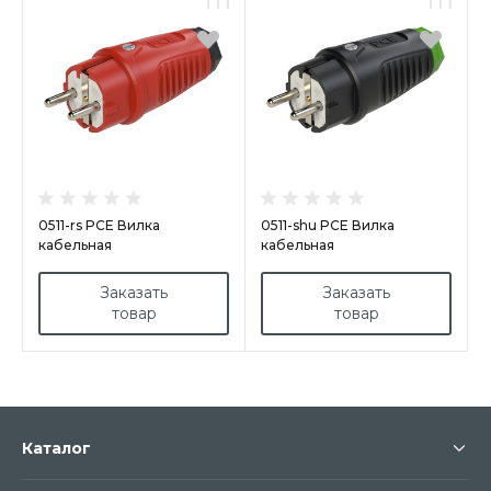
0511-rs PCE Вилка
0511-shu PCE Вилка
кабельная
кабельная
16A/250V/2P+E/IP54 корпус
16A/250V/2P+E/IP54 корпус
красный, маркер черный
черный, маркер зеленый
Заказать
Заказать
товар
товар
Каталог