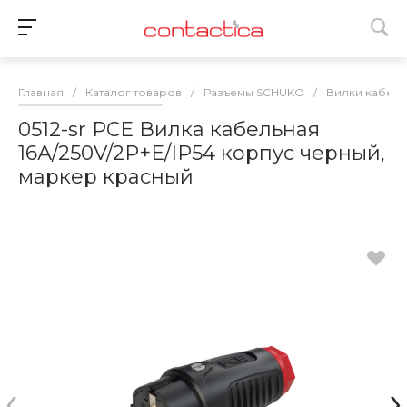
Главная
/
Каталог товаров
/
Разъемы SCHUKO
/
Вилки кабель
0512-sr PCE Вилка кабельная
16А/250V/2P+E/IP54 корпус черный,
маркер красный
‹
›