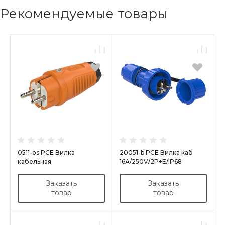
Рекомендуемые товары
0511-os PCE Вилка
20051-b PCE Вилка каб
кабельная
16А/250V/2P+E/IP68
16A/250V/2P+E/IP54 корпус
NAUTILUS
оранжевый, маркер
Заказать
Заказать
черный
товар
товар