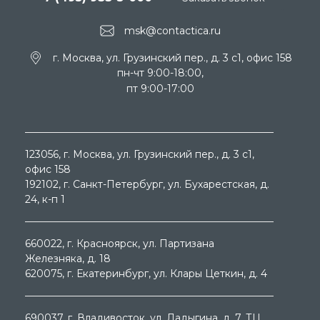
msk@contactica.ru
г. Москва, ул. Грузинский пер., д. 3 c1, офис 158
пн-чт 9:00-18:00,
пт 9:00-17:00
123056
, г.
Москва
, ул.
Грузинский пер., д. 3 c1,
офис 158
192102
, г.
Санкт-Петербург
, ул.
Бухарестская, д.
24, к-п 1
660022
, г.
Красноярск
, ул.
Партизана
Железняка, д. 18
620075
, г.
Екатеринбург
, ул.
Клары Цеткин, д. 4
690037
, г.
Владивосток
, ул.
Ладыгина, д. 7, ТЦ