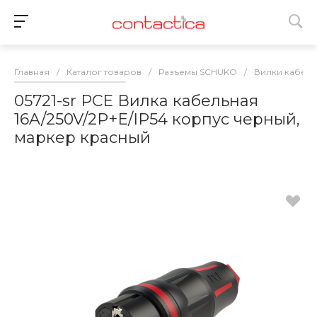
Главная
/
Каталог товаров
/
Разъемы SCHUKO
/
Вилки кабель
05721-sr PCE Вилка кабельная
16A/250V/2P+E/IP54 корпус черный,
маркер красный