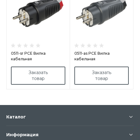
0511-sr PCE Вилка
0511-as PCE Вилка
кабельная
кабельная
16A/250V/2P+E/IP54 корпус
16A/250V/2P+E/IP54 корпус
черный, маркер красный
темносерый, маркер
Заказать
Заказать
черный
товар
товар
Каталог
Информация