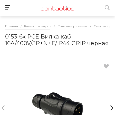
Главная
/
Каталог товаров
/
Силовые разъемы
/
Силовые разъ
0153-6x PCE Вилка каб
16A/400V/3P+N+E/IP44 GRIP черная
‹
›