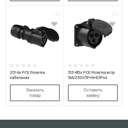
213-6x PCE Розетка
313-6f5x PCE Розетка встр
кабельная
16А/230V/1P+N+E/IP44
16А/230V/1P+N+E/IP44,
черная
черная
Заказать
Оставить
товар
заявку