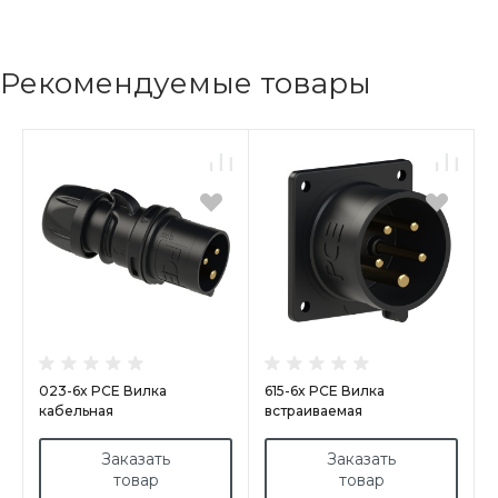
Рекомендуемые товары
023-6x PCE Вилка
615-6x PCE Вилка
кабельная
встраиваемая
32А/230V/1P+N+E/IP44,
16А/400V/3P+N+E/IP44,
черная
черная
Заказать
Заказать
товар
товар