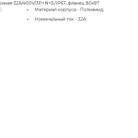
лонная 32А/400V/3P+N+E/IP67, фланец 80x97
;
Материал корпуса -
Полиамид;
Номинальный ток -
32А;