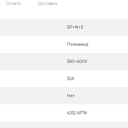
Оплата
Доставка
3P+N+E
Полиамид
380-400V
32А
Нет
4252-6f78