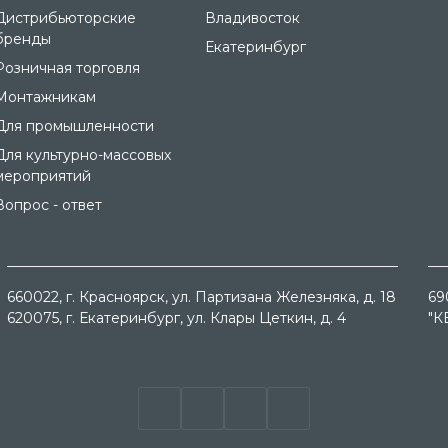
Дистрибьюторские
Владивосток
бренды
Екатеринбург
Розничная торговля
Монтажникам
Для промышленности
Для культурно-массовых
мероприятий
Вопрос - ответ
660022
, г.
Красноярск
, ул.
Партизана Железняка, д. 18
69
620075
, г.
Екатеринбург
, ул.
Клары Цеткин, д. 4
"К