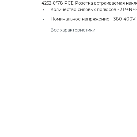
4252-6f78 PCE Розетка встраиваемая нак
г. Екатеринбург, ул.
Клары Цеткин, д. 4
Количество силовых полюсов -
3P+N+E
Номинальное напряжение -
380-400V;
+7(924) 433-50-00
Все характеристики
г. Владивосток, ул.
Ладыгина, д. 7, ТЦ
"КВАРТАЛ"