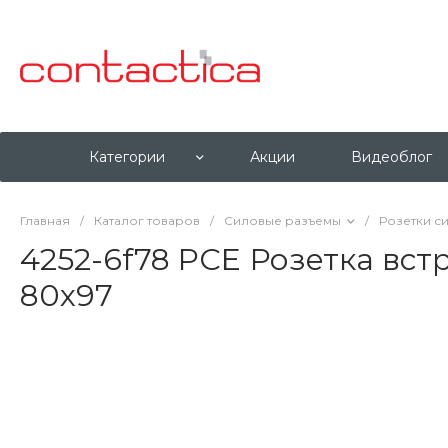
Категории
Акции
Видеоблог
Главная
/
Каталог товаров
/
Силовые разъемы
/
Розетки с
4252-6f78 PCE Розетка вс
80x97