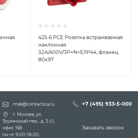
тенная
425-6 PCE Розетка встраиваемая
наклонная
32А/400V/3P+N+E/IP44, фланец
80x97
+7 (495) 933-5-000
msk@contactica.ru
г. Москва, ул.
Грузинский пер., д. 3 c1,
Заказать звонок
офис 158
пн-чт 9:00-18:00,