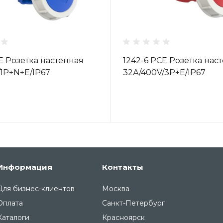
CE Розетка настенная
1242-6 PCE Розетка нас
/1P+N+E/IP67
32А/400V/3P+E/IP67
Информация
Контакты
Для бизнес-клиентов
Москва
Оплата
Санкт-Петербург
Каталоги
Красноярск