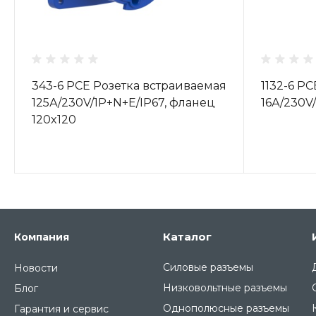
343-6 PCE Розетка встраиваемая
1132-6 P
125А/230V/1P+N+E/IP67, фланец
16А/230V
120x120
Каталог
Компания
Силовые разъемы
Новости
Низковольтные разъемы
Блог
Однополюсные разъемы
Гарантия и сервис