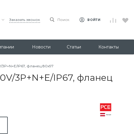
Заказать звонок
Поиск
ВОЙТИ
мпании
Новости
Статьи
Контакты
/3P+N+E/IP67, фланец 80x97
0V/3P+N+E/IP67, фланец