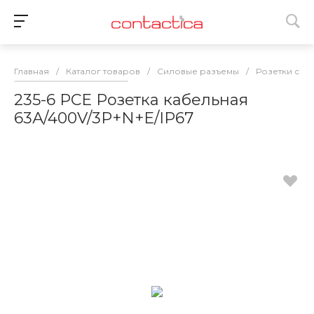
Главная
/
Каталог товаров
/
Силовые разъемы
/
Розетки сил
235-6 PCE Розетка кабельная
63А/400V/3P+N+E/IP67