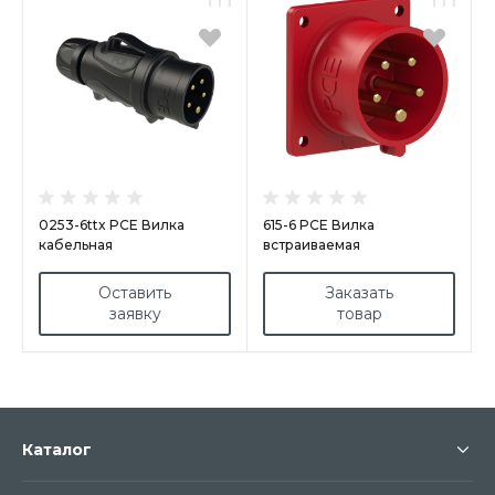
0253-6ttx PCE Вилка
615-6 PCE Вилка
кабельная
встраиваемая
32А/400V/3P+N+E/IP44
16А/400V/3P+N+E/IP44,
GRIP, черная, безвинтовое
фланец 70x70
Оставить
Заказать
подключение
заявку
товар
Каталог