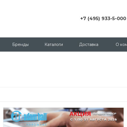
+7 (495) 933-5-000
+7 (495) 933-5-000
г. Москва, ул.
Грузинский пер., д. 3 c1,
Бренды
Каталоги
Доставка
О ко
офис 158
msk@contactica.ru
+7 (812) 933-50-00
г. Санкт-Петербург, ул.
Бухарестская, д. 24, корп
1
+7 (923) 335-50-00
г. Красноярск, ул.
Партизана Железняка, д.
18
+7 (343) 288-65-00