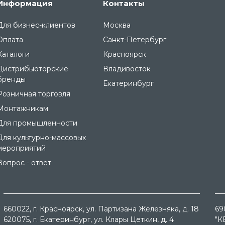
Информация
Контакты
Для бизнес-клиентов
Москва
Оплата
Санкт-Петербург
Каталоги
Красноярск
Дистрибьюторские
Владивосток
бренды
Екатеринбург
Розничная торговля
Монтажникам
Для промышленности
Для культурно-массовых
мероприятий
Вопрос - ответ
660022
, г.
Красноярск
, ул.
Партизана Железняка, д. 18
69
620075
, г.
Екатеринбург
, ул.
Клары Цеткин, д. 4
"К