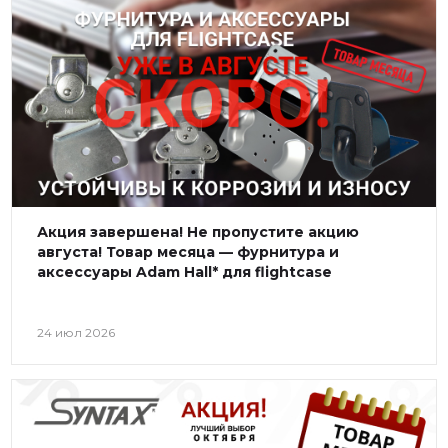
г. Екатеринбург, ул.
Клары Цеткин, д. 4
+7(924) 433-50-00
г. Владивосток, ул.
Ладыгина, д. 7, ТЦ
"КВАРТАЛ"
Акция завершена! Не пропустите акцию
августа! Товар месяца — фурнитура и
аксессуары Adam Hall* для flightcase
24 июл 2026