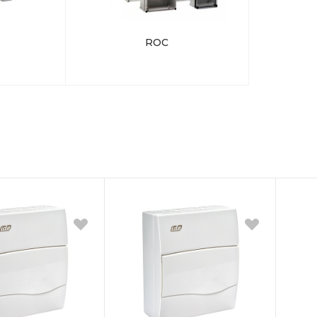
г. Екатеринбург, ул.
Клары Цеткин, д. 4
ROC
+7(924) 433-50-00
г. Владивосток, ул.
Ладыгина, д. 7, ТЦ
"КВАРТАЛ"