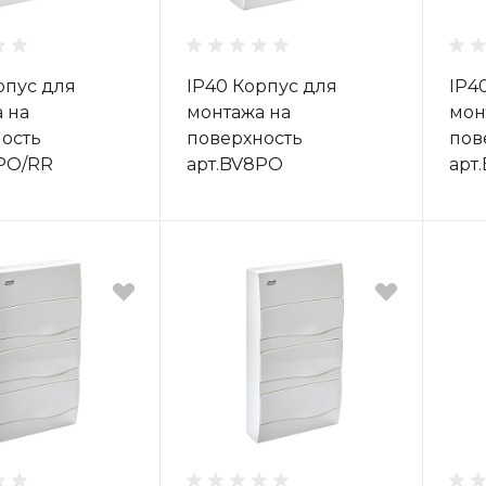
рпус для
IP40 Корпус для
IP4
 на
монтажа на
мон
ость
поверхность
пов
PO/RR
арт.BV8PO
арт