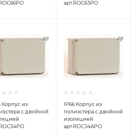
.ROC66PO
арт.ROC63PO
6 Корпус из
IP66 Корпус из
иэстера с двойной
полиэстера с двойной
ляцией
изоляцией
.ROC34PO
арт.ROC34APO