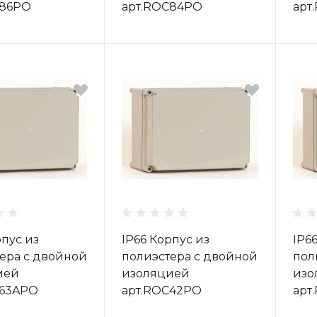
C86PO
арт.ROC84PO
арт
рпус из
IP66 Корпус из
IP6
ера с двойной
полиэстера с двойной
пол
ией
изоляцией
изо
C63APO
арт.ROC42PO
арт