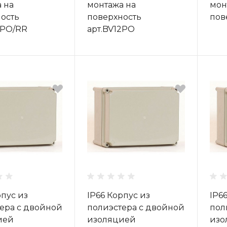
 на
монтажа на
мон
ость
поверхность
пов
2PO/RR
арт.BV12PO
рпус из
IP66 Корпус из
IP6
ера с двойной
полиэстера с двойной
пол
ией
изоляцией
изо