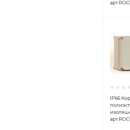
арт.RO
IP66 Ко
полиэст
изоляц
арт.RO