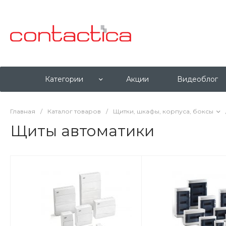
Категории
Акции
Видеоблог
Главная
/
Каталог товаров
/
Щитки, шкафы, корпуса, боксы
Щиты автоматики