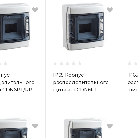
рпус
IP65 Корпус
IP6
делительного
распределительного
рас
т.CDN6PT/RR
щита арт.CDN6PT
щит