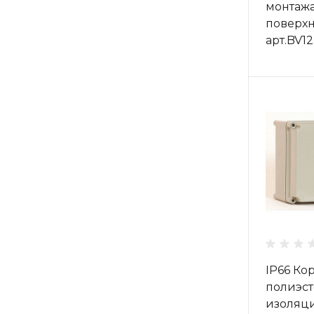
монтажа
поверхн
арт.BV1
IP66 Ко
полиэст
изоляц