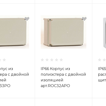
рпус из
IP66 Корпус из
IP6
ера с двойной
полиэстера с двойной
рас
ией
изоляцией
щит
C33PO
арт.ROC32APO