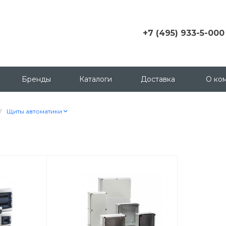
+7 (495) 933-5-000
+7 (495) 933-5-000
г. Москва, ул.
Грузинский пер., д. 3 c1,
Бренды
Каталоги
Доставка
О ко
офис 158
msk@contactica.ru
/
Щиты автоматики
+7 (812) 933-50-00
г. Санкт-Петербург, ул.
Бухарестская, д. 24, корп
1
+7 (923) 335-50-00
г. Красноярск, ул.
Партизана Железняка, д.
18
+7 (343) 288-65-00