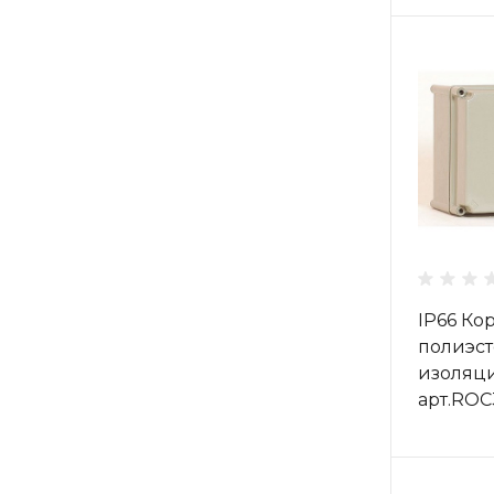
IP66 Ко
полиэст
изоляц
арт.RO