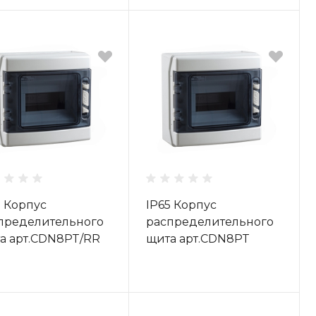
5 Корпус
IP65 Корпус
пределительного
распределительного
а арт.CDN8PT/RR
щита арт.CDN8PT