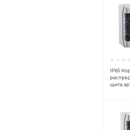
IP65 Ко
распре
щита ар