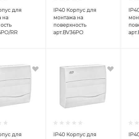
рпус для
IP40 Корпус для
IP4
 на
монтажа на
мон
ость
поверхность
пов
6PO/RR
арт.BV36PO
арт
рпус для
IP40 Корпус для
IP4