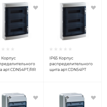
5 Корпус
IP65 Корпус
пределительного
распределительного
а арт.CDN54PT/RR
щита арт.CDN54PT