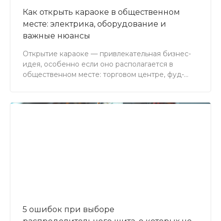
Как открыть караоке в общественном
месте: электрика, оборудование и
важные нюансы
Открытие караоке — привлекательная бизнес-
идея, особенно если оно располагается в
общественном месте: торговом центре, фуд-
корте, гостинице или даже в отдельно стоящей
мобильной конструкции. Караоке может стать
отличным дополнением к ресторану, бару,
семейному парку развлечений или креативному
кластеру. Но за простой на вид концепцией
стоит серьезная техническая база — особенно
когда речь идет об электромонтажном
оборудовании.
5 ошибок при выборе