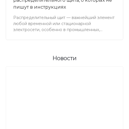
распределительного щита, о которых не
пишут в инструкциях
Распределительный щит — важнейший элемент
любой временной или стационарной
электросети, особенно в промышленных,
строительных и коммерческих объектах. От его
правильного выбора зависит не только
безопасность, но и удобство работы, а также
отсутствие простоев оборудования.
Новости