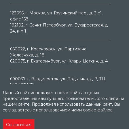
123056
, г.
Москва
, ул.
Грузинский пер., д. 3 c1,
офис 158
192102
, г.
Санкт-Петербург
, ул.
Бухарестская, д.
24, к-п 1
660022
, г.
Красноярск
, ул.
Партизана
Железняка, д. 18
620075
, г.
Екатеринбург
, ул.
Клары Цеткин, д. 4
690037
, г.
Владивосток
, ул.
Ладыгина, д. 7, ТЦ
"КВАРТАЛ"
Данный сайт использует cookie файлы в целях
предоставления вам лучшего пользовательского опыта на
нашем сайте. Продолжая использовать данный сайт, Вы
соглашаетесь с использованием нами cookie файлов.
© ООО "МЕГА ГРУП " 2000 - 2026г. Продажа
электротехнического оборудования. Все права
Согласиться
защищены.
Главная
Главная
Кабинет
Кабинет
Избранные
Избранные
Сравнение
Сравнение