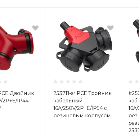
г. Екатеринбург, ул.
Клары Цеткин, д. 4
+7(924) 433-50-00
г. Владивосток, ул.
Ладыгина, д. 7, ТЦ
"КВАРТАЛ"
 PCE Двойник
253711-sr PCE Тройник
#25
V/2P+E/IP44
кабельный
каб
й
16A/250V/2P+E/IP54 с
16A
резиновым корпусом
рез
раз
2537