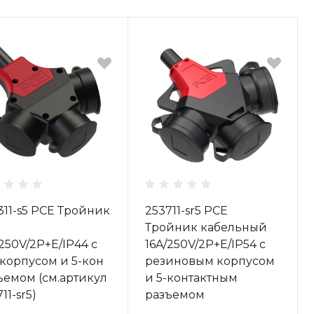
311-s5 PCE Тройник
253711-sr5 PCE
Тройник кабельный
/250V/2P+E/IP44 с
16A/250V/2P+E/IP54 с
 корпусом и 5-кон
резиновым корпусом
ъемом (см.артикул
и 5-контактным
11-sr5)
разъемом