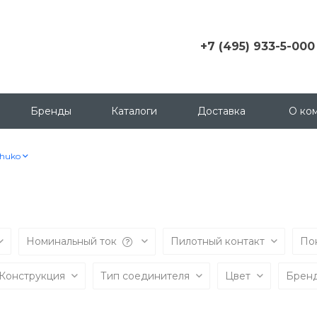
+7 (495) 933-5-000
+7 (495) 933-5-000
г. Москва, ул.
Грузинский пер., д. 3 c1,
Бренды
Каталоги
Доставка
О ко
офис 158
msk@contactica.ru
huko
+7 (812) 933-50-00
г. Санкт-Петербург, ул.
Бухарестская, д. 24, корп
1
+7 (923) 335-50-00
Номинальный ток
Пилотный контакт
По
г. Красноярск, ул.
Партизана Железняка, д.
 Конструкция
Тип соединителя
Цвет
Брен
18
+7 (343) 288-65-00