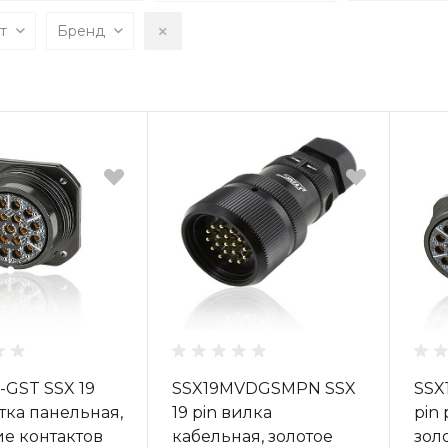
ет
Бренд
-GST SSX 19
SSX19MVDGSMPN SSX
SSX
етка панельная,
19 pin вилка
pin
е контактов
кабельная, золотое
зол