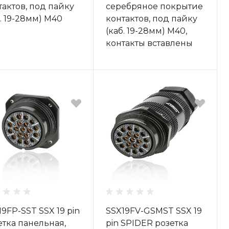
тактов, под пайку
серебряное покрытие
б. 19-28мм) M40
контактов, под пайку
(каб. 19-28мм) M40,
контакты вставлены
19FP-SST SSX 19 pin
SSX19FV-GSMST SSX 19
етка панельная,
pin SPIDER розетка