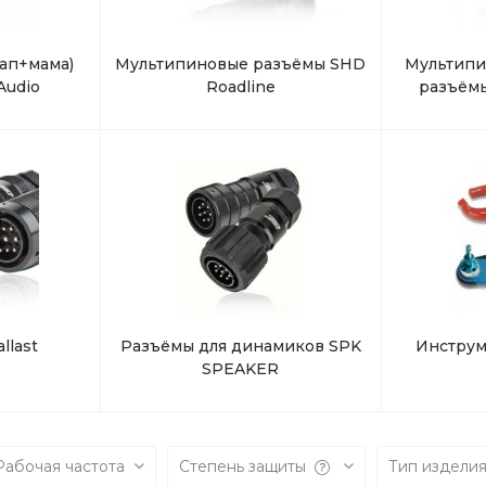
г. Екатеринбург, ул.
Клары Цеткин, д. 4
ап+мама)
Мультипиновые разъёмы SHD
Мультипи
+7(924) 433-50-00
Audio
Roadline
разъёмы
г. Владивосток, ул.
Ладыгина, д. 7, ТЦ
"КВАРТАЛ"
llast
Разъёмы для динамиков SPK
Инструм
SPEAKER
Рабочая частота
Степень защиты
Тип изделия