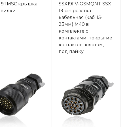
19TMSC крышка
SSX19FV-GSMQNT SSX
 вилки
19 pin розетка
кабельная (каб. 15-
23мм) M40 в
комплекте с
контактами, покрытие
контактов золотом,
под пайку