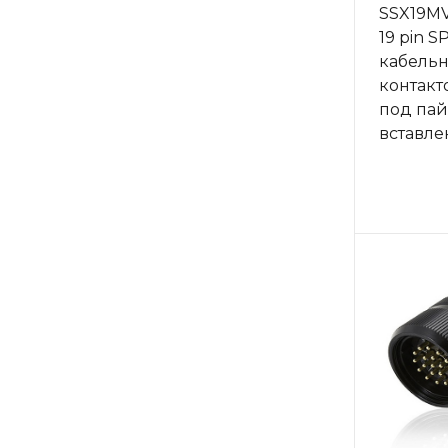
SSX19M
19 pin 
кабельн
контакт
под пай
вставле