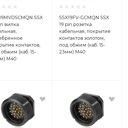
19MVDSCMQN SSX
SSX19FV-GCMQN SSX
in вилка
19 pin розетка
ельная,
кабельная, покрытие
ебрянное
контактов золотом,
рытие контактов,
под обжим (каб. 15-
обжим (каб. 15-
23мм) M40
м) M40