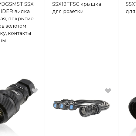
VDGSMST SSX
SSX19TFSC крышка
SSX
SPIDER вилка
для розетки
для
ая, покрытие
ов золотом,
ку, контакты
ны