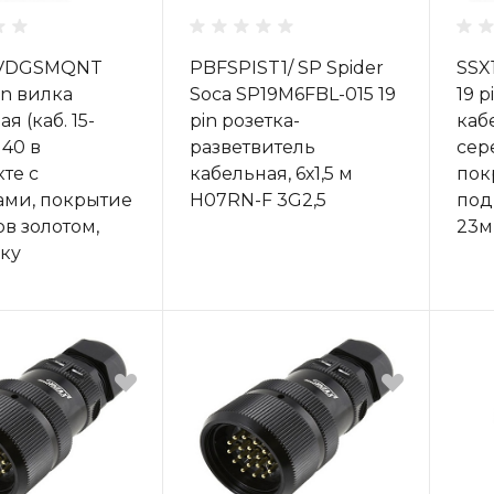
VDGSMQNT
PBFSPIST1/ SP Spider
SSX
in вилка
Soca SP19M6FBL-015 19
19 p
я (каб. 15-
pin розетка-
каб
40 в
разветвитель
сер
те с
кабельная, 6х1,5 м
пок
ами, покрытие
H07RN-F 3G2,5
под 
ов золотом,
23м
ку