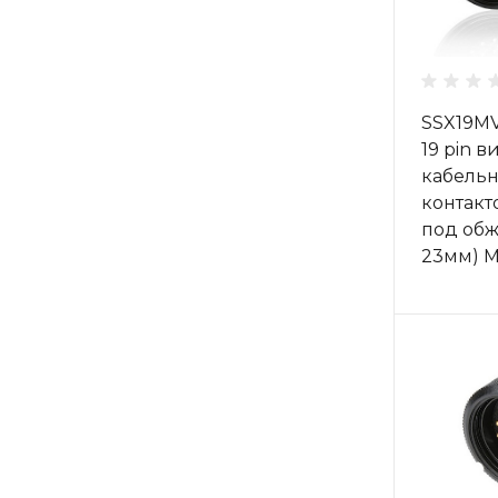
SSX19M
19 pin в
кабельн
контакт
под обжи
23мм) 