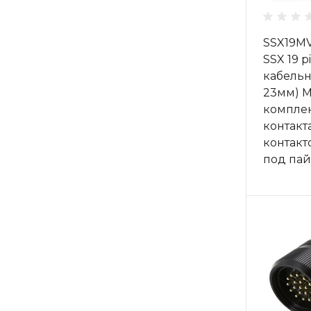
SSX19M
SSX 19 p
кабельна
23мм) M
комплек
контакт
контакт
под пай