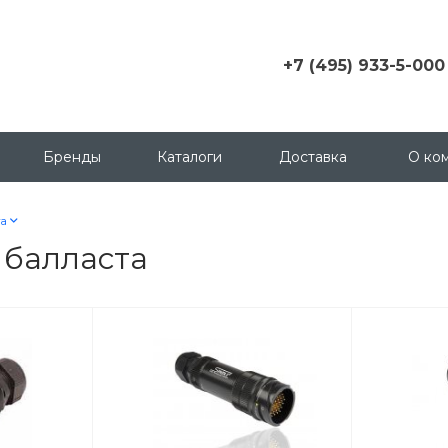
+7 (495) 933-5-000
+7 (495) 933-5-000
г. Москва, ул.
Грузинский пер., д. 3 c1,
Бренды
Каталоги
Доставка
О ко
офис 158
msk@contactica.ru
та
+7 (812) 933-50-00
 балласта
г. Санкт-Петербург, ул.
Бухарестская, д. 24, корп
1
+7 (923) 335-50-00
г. Красноярск, ул.
Партизана Железняка, д.
18
+7 (343) 288-65-00