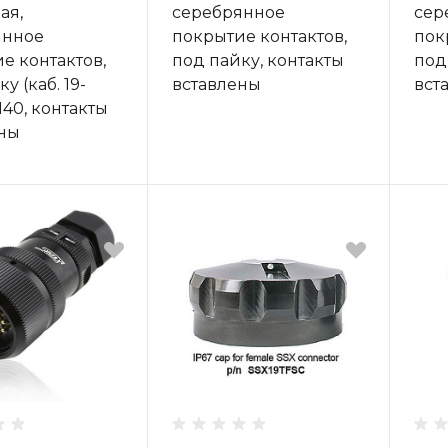
ая,
серебрянное
сер
янное
покрытие контактов,
пок
е контактов,
под пайку, контакты
под
у (каб. 19-
вставлены
вст
40, контакты
ны