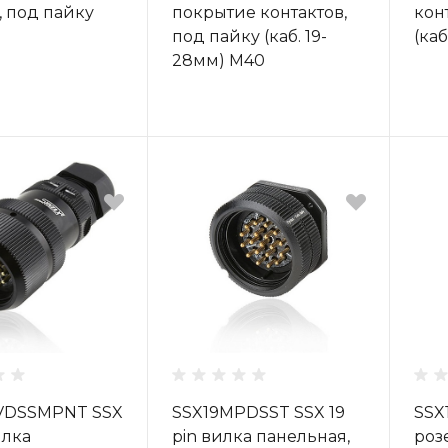
, под пайку
покрытие контактов,
кон
под пайку (каб. 19-
(ка
28мм) M40
VDSSMPNT SSX
SSX19MPDSST SSX 19
SSX
илка
pin вилка панельная,
роз