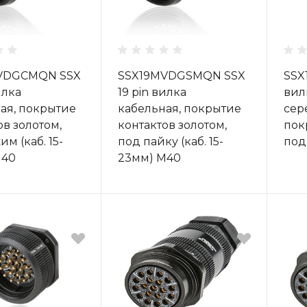
VDGCMQN SSX
SSX19MVDGSMQN SSX
SSX
илка
19 pin вилка
вил
ая, покрытие
кабельная, покрытие
сер
ов золотом,
контактов золотом,
пок
м (каб. 15-
под пайку (каб. 15-
под
M40
23мм) M40