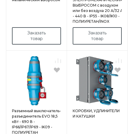
ВЫБРОСОМ с воздухом
или без воздуха 20 A/32 A
- 440 В - IP55 - IK08/IK10 -
ПОЛИУРЕТАН/INOX
Заказать
Заказать
товар
товар
Разъемный выключатель-
КОРОБКИ, УДЛИНИТЕЛИ
разъединитель EVO 18,5
И КАТУШКИ
кВт - 690 В -
IP66/IP67/IP69 - IK09 -
ПОЛИУРЕТАН