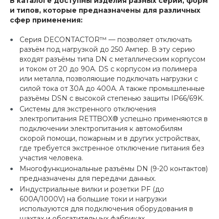
В каталоге доступны изделия разных серий, форм
и типов, которые предназначены для различных
сфер применения:
Серия DECONTACTOR™ — позволяет отключать
разъём под нагрузкой до 250 Ампер. В эту серию
входят разъёмы типа DN c металлическим корпусом
и током от 20 до 90А. DS с корпусом из полимера
или металла, позволяющие подключать нагрузки с
силой тока от 30А до 400А. А также промышленные
разъёмы DSN с высокой степенью защиты IP66/69K.
Системы для экстренного отключения
электропитания RETTBOX® успешно применяются в
подключении электропитания к автомобилям
скорой помощи, пожарным и в других устройствах,
где требуется экстренное отключение питания без
участия человека.
Многофункциональные разъёмы DN (9-20 контактов)
предназначены для передачи данных.
Индустриальные вилки и розетки PF (до
600A/1000V) на большие токи и нагрузки
используются для подключения оборудования в
шахтах и обогатительных фабриках.