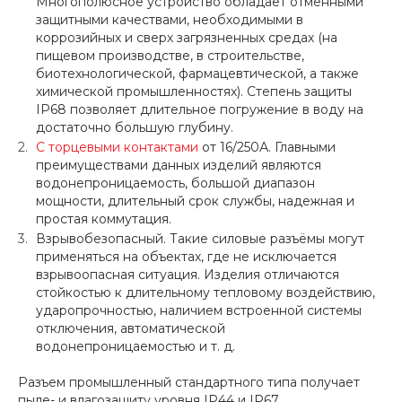
Многополюсное устройство обладает отменными
защитными качествами, необходимыми в
коррозийных и сверх загрязненных средах (на
пищевом производстве, в строительстве,
биотехнологической, фармацевтической, а также
химической промышленностях). Степень защиты
IP68 позволяет длительное погружение в воду на
достаточно большую глубину.
С торцевыми контактами
от 16/250А. Главными
преимуществами данных изделий являются
водонепроницаемость, большой диапазон
мощности, длительный срок службы, надежная и
простая коммутация.
Взрывобезопасный. Такие силовые разъёмы могут
применяться на объектах, где не исключается
взрывоопасная ситуация. Изделия отличаются
стойкостью к длительному тепловому воздействию,
ударопрочностью, наличием встроенной системы
отключения, автоматической
водонепроницаемостью и т. д.
Разъем промышленный стандартного типа получает
пыле- и влагозащиту уровня IP44 и IP67,