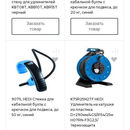
стену для удлинителей
кабельной бухты с
KBT08T, KBB10T, KBR15T
крючком для подвеса, до
черный
20 кг, синий
Заказать
Заказать
товар
товар
9071L HEDI Стяжка для
K7SR25N2TF HEDI
кабельной бухты с
Удлинитель на катушке
крючком для подвеса, до
из пластика
50 кг, синий
D=290мм/4GS/IP54/25м
H07RN-F3G2,5/
термозащита