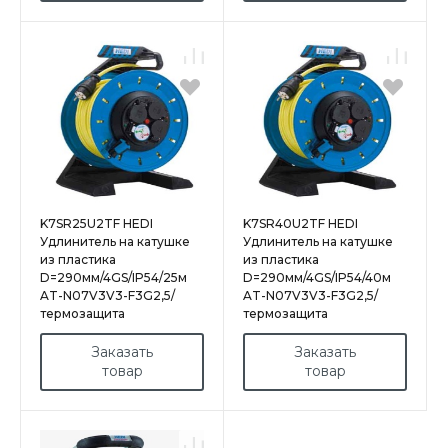
K7SR25U2TF HEDI
K7SR40U2TF HEDI
Удлинитель на катушке
Удлинитель на катушке
из пластика
из пластика
D=290мм/4GS/IP54/25м
D=290мм/4GS/IP54/40м
AT-N07V3V3-F3G2,5/
AT-N07V3V3-F3G2,5/
термозащита
термозащита
Заказать
Заказать
товар
товар