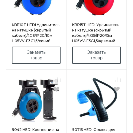
KBB10T HEDI Удлинитель
KBR15T HEDI Удлинитель
на катушке (скрытый
на катушке (скрытый
кабель)/4GS/IP20/10м
кабель)/4GS/IP20/15м
H05VV-F3G1,5/синий
H05VV-F3G1,5/красный
Заказать
Заказать
товар
товар
9042 HEDI Крепление на
9071S HEDI Стяжка для