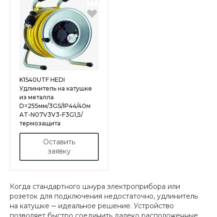
K1S40UTF HEDI
Удлинитель на катушке
из металла
D=255мм/3GS/IP44/40м
AT-N07V3V3-F3G1,5/
термозащита
Оставить
заявку
Когда стандартного шнура электроприбора или
розеток для подключения недостаточно, удлинитель
на катушке ─ идеальное решение. Устройство
позволяет быстро соединить далеко расположенные