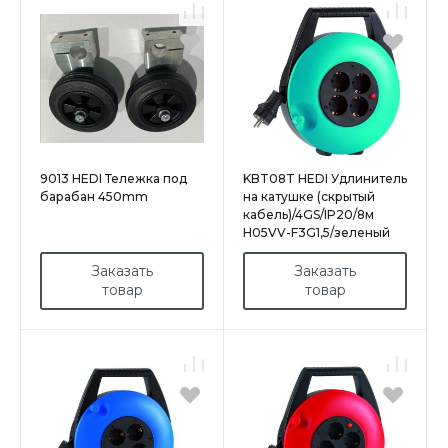
9013 HEDI Тележка под
KBT08T HEDI Удлинитель
барабан 450mm
на катушке (скрытый
кабель)/4GS/IP20/8м
H05VV-F3G1,5/зеленый
Заказать
Заказать
товар
товар