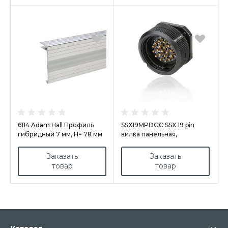
6114 Adam Hall Профиль
SSX19MPDGC SSX 19 pin
гибридный 7 мм, Н= 78 мм
вилка панельная,
покрытие контактов
золотом, под обжим
Заказать
Заказать
товар
товар