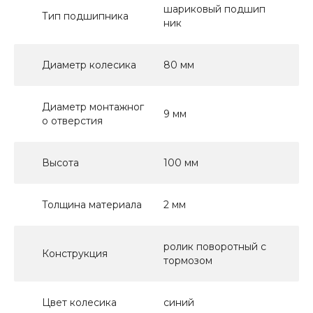
шариковый подшип
Тип подшипника
ник
Диаметр колесика
80 мм
Диаметр монтажног
9 мм
о отверстия
Высота
100 мм
Толщина материала
2 мм
ролик поворотный с
Конструкция
тормозом
Цвет колесика
синий