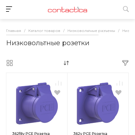
Главная
/
Каталог товаров
/
Низковольтные разъемы
/
Низко
Низковольтные розетки
362f8v PCE Розетка
362v PCE Розетка