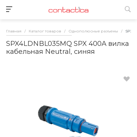
Главная
/
Каталог товаров
/
Однополюсные разъемы
/
SPX4L
SPX4LDNBL035MQ SPX 400А вилка
кабельная Neutral, синяя