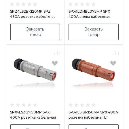
SPZ4LS2BK120MP SPZ
SPX4LDNBL075MP SPX
480А розетка кабельная
400А вилка кабельная
L2, черная
Neutral, синяя
Заказать
Заказать
товар
товар
SPX4LS3GY150MP SPX
SPX4LS1BR150MP SPX 400А
400А розетка кабельная
розетка кабельная L1,
L3, серая
коричневая