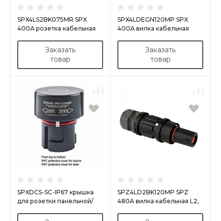
SPX4LS2BK075MR SPX
SPX4LDEGN120MP SPX
400А розетка кабельная
400А вилка кабельная
L2, черная
Earth, зеленая
Заказать
Заказать
товар
товар
SPXDCS-SC-IP67 крышка
SPZ4LD2BK120MP SPZ
для розетки панельной/
480A вилка кабельная L2,
кабельной IP67
черная