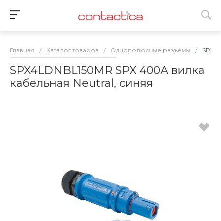
Главная
/
Каталог товаров
/
Однополюсные разъемы
/
SPX4L
SPX4LDNBL150MR SPX 400А вилка
кабельная Neutral, синяя