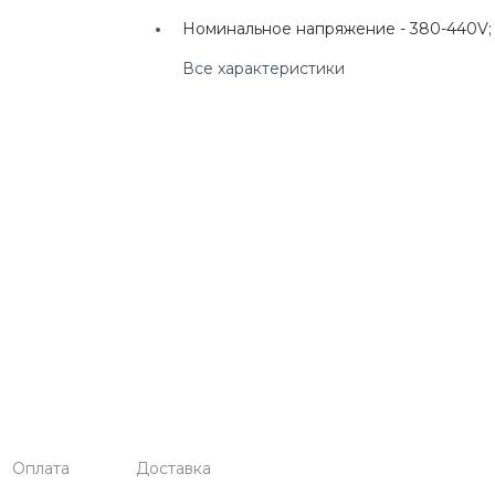
г. Екатеринбург, ул.
Номинальное напряжение -
380-440V;
Клары Цеткин, д. 4
Все характеристики
+7(924) 433-50-00
г. Владивосток, ул.
Ладыгина, д. 7, ТЦ
"КВАРТАЛ"
Оплата
Доставка