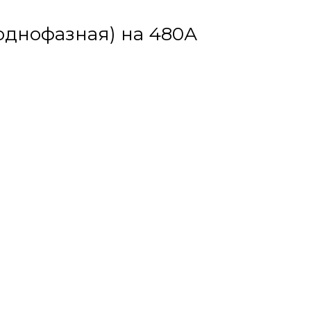
(однофазная) на 480А