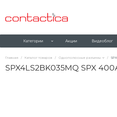
Категории
Акции
Видеоблог
Главная
/
Каталог товаров
/
Однополюсные разъемы
/
SPX
SPX4LS2BK035MQ SPX 400А 