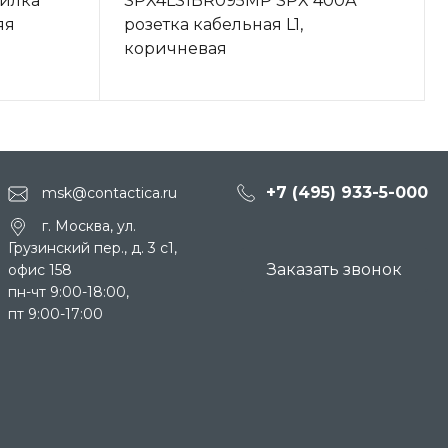
илка
SPX4LS1BR095MP SPX 400А
яя
розетка кабельная L1,
коричневая
+7 (495) 933-5-000
msk@contactica.ru
г. Москва, ул.
Грузинский пер., д. 3 c1,
Заказать звонок
офис 158
пн-чт 9:00-18:00,
пт 9:00-17:00