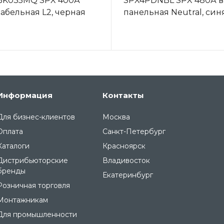
BK035MQ SPX 400А
SPX4PDNBL SPX 480А в
кабельная L2, черная
панельная Neutral, син
Информация
Контакты
Для бизнес-клиентов
Москва
Оплата
Санкт-Петербург
Каталоги
Красноярск
Дистрибьюторские
Владивосток
бренды
Екатеринбург
Розничная торговля
Монтажникам
Для промышленности