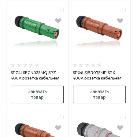
SPZ4LSEGN035MQ SPZ
SPX4LS1BR075MP SPX
400А розетка кабельная
400А розетка кабельная
Earth, зеленая
L1, коричневая
Заказать
Заказать
товар
товар