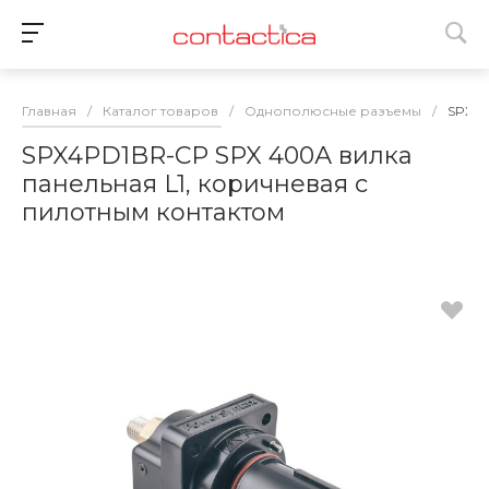
Главная
/
Каталог товаров
/
Однополюсные разъемы
/
SPX4P
SPX4PD1BR-CP SPX 400А вилка
панельная L1, коричневая с
пилотным контактом