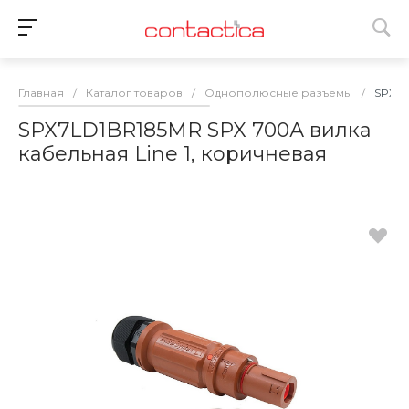
Главная
/
Каталог товаров
/
Однополюсные разъемы
/
SPX7L
SPX7LD1BR185MR SPX 700А вилка
кабельная Line 1, коричневая