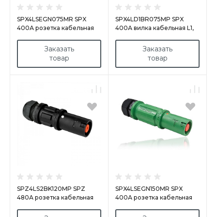
SPX4LSEGN075MR SPX
SPX4LD1BR075MP SPX
400А розетка кабельная
400А вилка кабельная L1,
Earth, зеленая
коричневая
Заказать
Заказать
товар
товар
SPZ4LS2BK120MP SPZ
SPX4LSEGN150MR SPX
480А розетка кабельная
400А розетка кабельная
L2, черная
Earth, зеленая