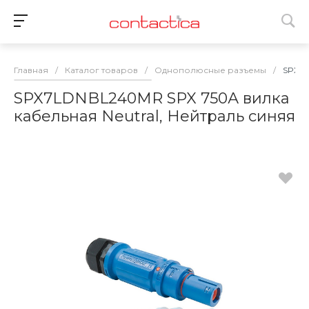
Главная
/
Каталог товаров
/
Однополюсные разъемы
/
SPX7L
SPX7LDNBL240MR SPX 750А вилка
кабельная Neutral, Нейтраль cиняя