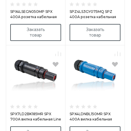
SPX4LSEGN050MP SPX
SPZ4LS3GY075MQ SPZ
400А розетка кабельная
400А розетка кабельная
Earth, зеленая
L3, серая
Заказать
Заказать
товар
товар
SPX7LD2BK185MR SPX
SPX4LDNBL150MR SPX
700А вилка кабельная Line
400А вилка кабельная
2, черная
Neutral, синяя