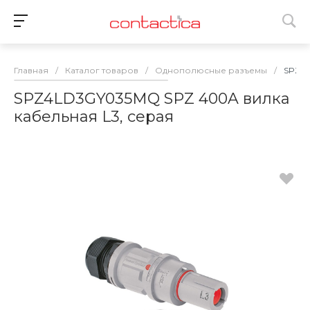
Главная
/
Каталог товаров
/
Однополюсные разъемы
/
SPZ4L
SPZ4LD3GY035MQ SPZ 400A вилка
кабельная L3, cерая