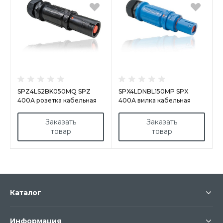
SPZ4LS2BK050MQ SPZ
SPX4LDNBL150MP SPX
400А розетка кабельная
400А вилка кабельная
L2, черная
Neutral, синяя
Заказать
Заказать
товар
товар
Каталог
Информация