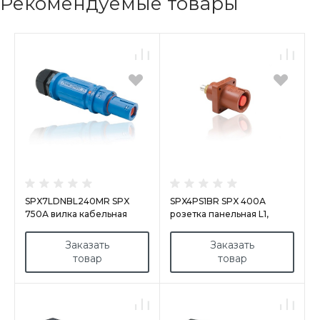
Рекомендуемые товары
SPX7LDNBL240MR SPX
SPX4PS1BR SPX 400А
750А вилка кабельная
розетка панельная L1,
Neutral, Нейтраль cиняя
коричневая
Заказать
Заказать
товар
товар