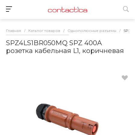
Главная
/
Каталог товаров
/
Однополюсные разъемы
/
SPZ4L
SPZ4LS1BR050MQ SPZ 400А
розетка кабельная L1, коричневая