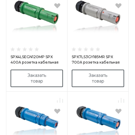
SPX4LSEGN120MP SPX
SPX7LS3GY185MR SPX
400А розетка кабельная
700А розетка кабельная
Earth, зеленая
Line 3, серая
Заказать
Заказать
товар
товар