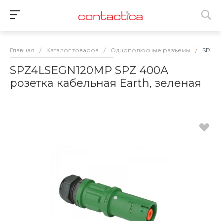
Главная
/
Каталог товаров
/
Однополюсные разъемы
/
SPZ4L
SPZ4LSEGN120MP SPZ 400А
розетка кабельная Earth, зеленая