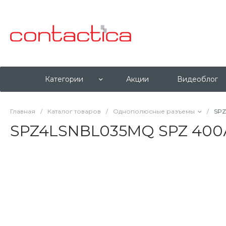
Категории
Акции
Видеоблог
Главная
/
Каталог товаров
/
Однополюсные разъемы
/
SPZ
SPZ4LSNBL035MQ SPZ 400А 