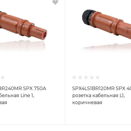
BR240MR SPX 750А
SPX4LS1BR120MR SPX 4
ельная Line 1,
розетка кабельная L1,
вая
коричневая