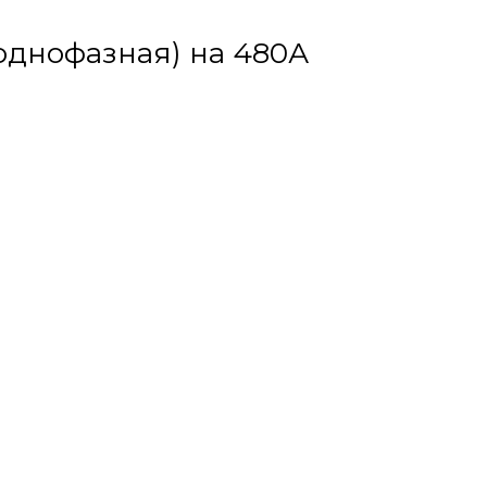
(однофазная) на 480А