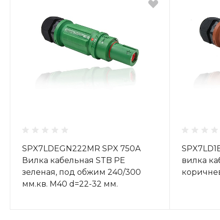
SPX7LDEGN222MR SPX 750А
SPX7LD1
Вилка кабельная STB PE
вилка каб
зеленая, под обжим 240/300
коричне
мм.кв. М40 d=22-32 мм.