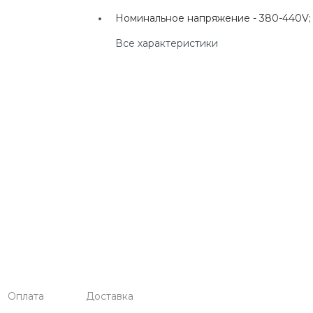
г. Екатеринбург, ул.
Номинальное напряжение -
380-440V;
Клары Цеткин, д. 4
Все характеристики
+7(924) 433-50-00
г. Владивосток, ул.
Ладыгина, д. 7, ТЦ
"КВАРТАЛ"
Оплата
Доставка