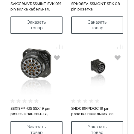
SVK019MVRSSMINT SVK 019
SPK08FV-SSMONT SPK 08
pin вилка кабельная,
pin розетка
обрезиненное кольцо,
кабельная+M32EL,
покрытие контактов
покрытие контактов
Заказать
Заказать
серебро, под пайку,
серебро, под пайку,
товар
товар
контакты вставлены, М20,
контакты вставлены
с эргономичным
стопорным кольцом
SSX19FP-GS SSX 19 pin
SHD019FPDGC 19 pin
розетка панельная,
розетка панельная, со
покрытие контактов
стопорным кольцом,
золотом, под пайку
покрытие контактов
Заказать
Заказать
золотом, под обжим
товар
товар