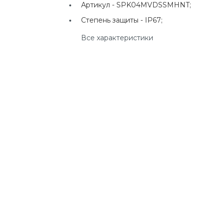
Артикул -
SPK04MVDSSMHNT;
г. Екатеринбург, ул.
Клары Цеткин, д. 4
Степень защиты -
IP67;
Все характеристики
+7(924) 433-50-00
г. Владивосток, ул.
Ладыгина, д. 7, ТЦ
"КВАРТАЛ"