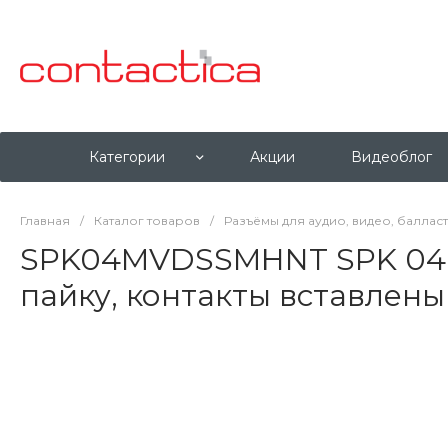
Категории
Акции
Видеоблог
Главная
/
Каталог товаров
/
Разъёмы для аудио, видео, баллас
SPK04MVDSSMHNT SPK 04 pi
пайку, контакты вставлены