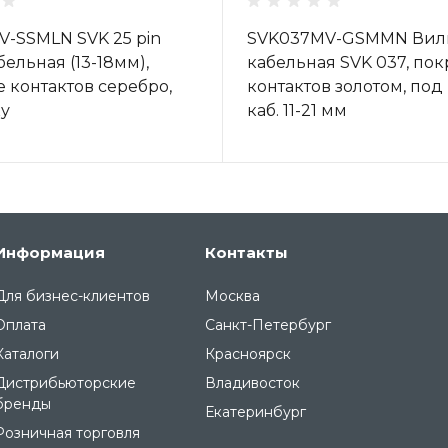
-SSMLN SVK 25 pin
SVK037MV-GSMMN Вил
бельная (13-18мм),
кабельная SVK 037, по
 контактов серебро,
контактов золотом, под
ку
каб. 11-21 мм
Информация
Контакты
Для бизнес-клиентов
Москва
Оплата
Санкт-Петербург
Каталоги
Красноярск
Дистрибьюторские
Владивосток
бренды
Екатеринбург
Розничная торговля