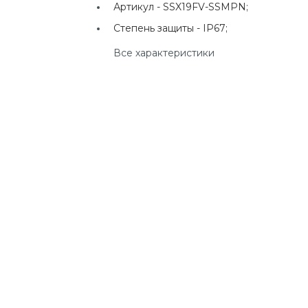
Артикул -
SSX19FV-SSMPN;
г. Екатеринбург, ул.
Клары Цеткин, д. 4
Степень защиты -
IP67;
Все характеристики
+7(924) 433-50-00
г. Владивосток, ул.
Ладыгина, д. 7, ТЦ
"КВАРТАЛ"