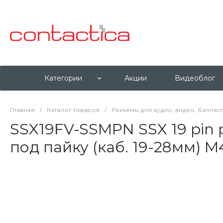
Категории
Акции
Видеоблог
Главная
/
Каталог товаров
/
Разъёмы для аудио, видео, баллас
SSX19FV-SSMPN SSX 19 pin 
под пайку (каб. 19-28мм) M