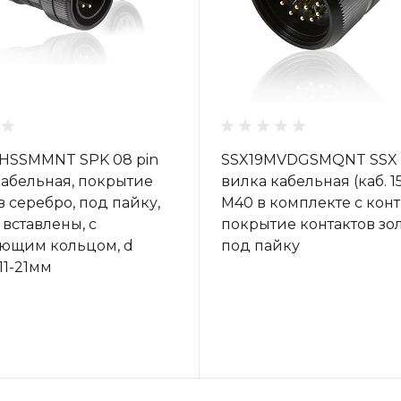
HSSMMNT SPK 08 pin
SSX19MVDGSMQNT SSX 1
кабельная, покрытие
вилка кабельная (каб. 1
в серебро, под пайку,
M40 в комплекте с конт
 вставлены, с
покрытие контактов зо
ющим кольцом, d
под пайку
11-21мм