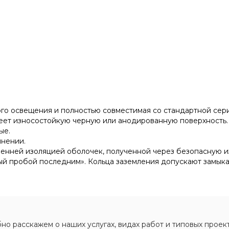
о освещения и полностью совместимая со стандартной серие
еет износостойкую черную или анодированную поверхность.
ые.
инении.
тренней изоляцией оболочек, полученной через безопасну
вый пробой последним». Кольца заземления допускают замыка
о расскажем о наших услугах, видах работ и типовых проект