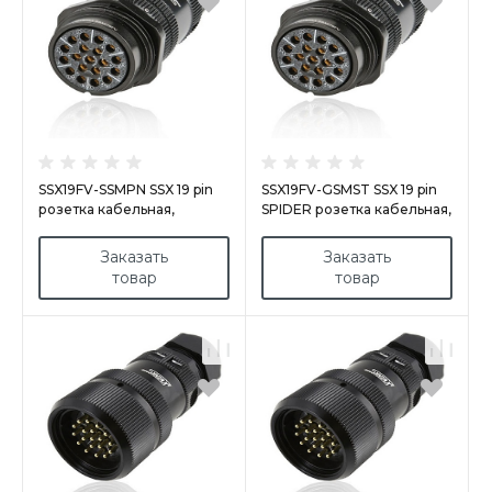
SSX19FV-SSMPN SSX 19 pin
SSX19FV-GSMST SSX 19 pin
розетка кабельная,
SPIDER розетка кабельная,
серебряное покрытие
золотое покрытие
контактов, под пайку (каб.
контактов, под пайку,
Заказать
Заказать
19-28мм) M40
контакты вставлены
товар
товар