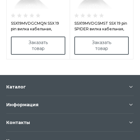
SSX19MVDGCMQN SSX 19
SSX19MVDGSMST SSX 19 pin
pin вилка кабельная,
SPIDER вилка кабельная,
покрытие контактов
покрытие контактов
золотом, под обжим (каб.
золотом, под пайку,
Заказать
Заказать
15-23мм) M40
контакты вставлены
товар
товар
Каталог
Информация
Контакты