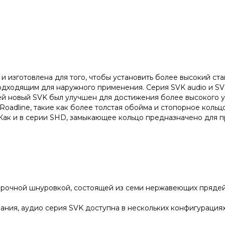
 изготовлена для того, чтобы установить более высокий ст
дходящим для наружного применения. Серия SVK audio и SVS
ией новый SVK был улучшен для достижения более высокого у
adline, такие как более толстая обойма и стопорное кольц
 Как и в серии SHD, замыкающее кольцо предназначено для 
очной шнуровкой, состоящей из семи нержавеющих прядей,
, аудио серия SVK доступна в нескольких конфигурациях: 13, 1