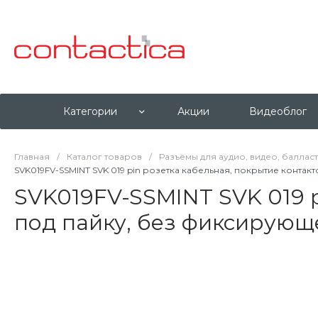
Категории
Акции
Видеоблог
Главная
/
Каталог товаров
/
Разъёмы для аудио, видео, баллас
SVK019FV-SSMINT SVK 019 pin розетка кабельная, покрытие контак
SVK019FV-SSMINT SVK 019 p
под пайку, без фиксирующе