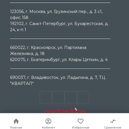
123056
, г.
Москва
, ул.
Грузинский пер., д. 3 c1,
офис 158
192102
, г.
Санкт-Петербург
, ул.
Бухарестская, д.
24, к-п 1
660022
, г.
Красноярск
, ул.
Партизана
Железняка, д. 18
620075
, г.
Екатеринбург
, ул.
Клары Цеткин, д. 4
690037
, г.
Владивосток
, ул.
Ладыгина, д. 7, ТЦ
"КВАРТАЛ"
© ООО "МЕГА ГРУП " 2000 - 2026г. Продажа
электротехнического оборудования. Все права
защищены.
Главная
Главная
Кабинет
Кабинет
Избранные
Избранные
Сравнение
Сравнение