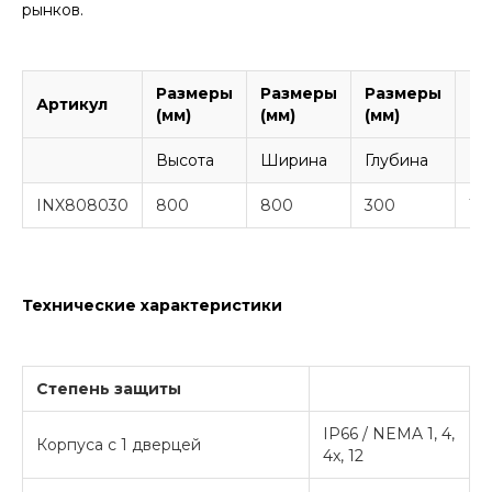
рынков.
Размеры
Размеры
Размеры
То
Артикул
(мм)
(мм)
(мм)
ма
Высота
Ширина
Глубина
Ко
INX808030
800
800
300
1,5
Технические характеристики
Степень защиты
IP66 / NEMA 1, 4,
Корпуса с 1 дверцей
4x, 12