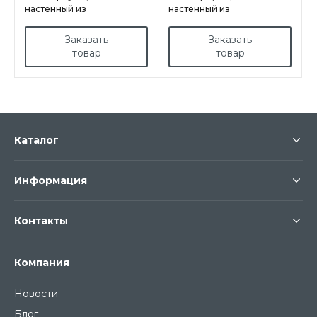
настенный из
настенный из
нержавеющей стали
нержавеющей стали
арт.INX1008030
арт.INX403020
Заказать
Заказать
товар
товар
Каталог
Информация
Контакты
Компания
Новости
Блог