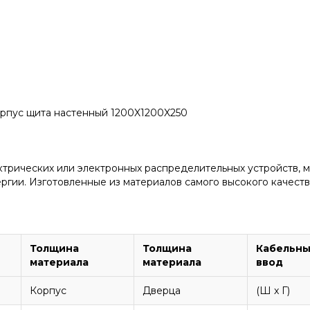
Корпус щита настенный 1200X1200X250
ктрических или электронных распределительных устройств, 
гии. Изготовленные из материалов самого высокого качеств
Толщина
Толщина
Кабельн
материала
материала
ввод
Корпус
Дверца
(Ш x Г)