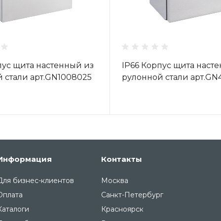
пус щита настенный из
IP66 Корпус щита наст
 стали арт.GN1008025
рулонной стали арт.GN
Информация
Контакты
Для бизнес-клиентов
Москва
Оплата
Санкт-Петербург
Каталоги
Красноярск