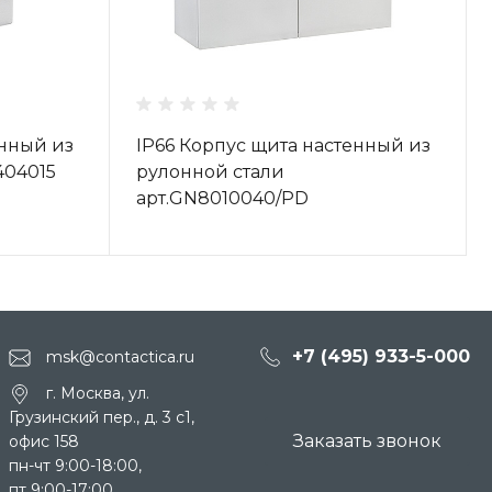
енный из
IP66 Корпус щита настенный из
404015
рулонной стали
арт.GN8010040/PD
+7 (495) 933-5-000
msk@contactica.ru
г. Москва, ул.
Грузинский пер., д. 3 c1,
Заказать звонок
офис 158
пн-чт 9:00-18:00,
пт 9:00-17:00