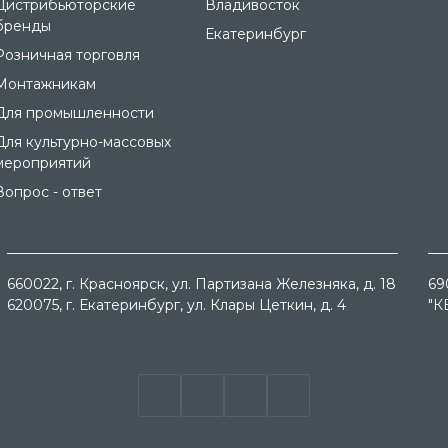
Дистрибьюторские
Владивосток
бренды
Екатеринбург
Розничная торговля
Монтажникам
Для промышленности
Для культурно-массовых
мероприятий
Вопрос - ответ
660022
, г.
Красноярск
, ул.
Партизана Железняка, д. 18
69
620075
, г.
Екатеринбург
, ул.
Клары Цеткин, д. 4
"К