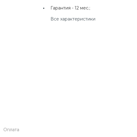
г. Екатеринбург, ул.
Гарантия -
12 мес.;
Клары Цеткин, д. 4
Все характеристики
+7(924) 433-50-00
г. Владивосток, ул.
Ладыгина, д. 7, ТЦ
"КВАРТАЛ"
Оплата