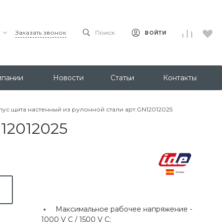
Заказать звонок
Поиск
ВОЙТИ
мпании
Новости
Статьи
Контакты
пус щита настенный из рулонной стали арт.GN12012025
12012025
Максимальное рабочее напряжение -
1000 V C / 1500 V C;