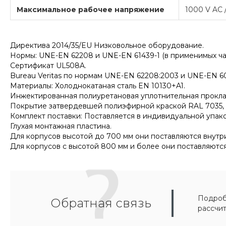
Максимальное рабочее напряжение
1000 V AC 
Директива 2014/35/EU Низковольное оборудование.
Нормы: UNE-EN 62208 и UNE-EN 61439-1 (в применимых час
Сертификат UL508A.
Bureau Veritas по нормам UNE-EN 62208:2003 и UNE-EN 60
Материалы: Холоднокатаная сталь EN 10130+A1.
Инжектированная полиуретановая уплотнительная прокла
Покрытие затвердевшей полиэфирной краской RAL 7035, с 
Комплект поставки: Поставляется в индивидуальной упак
Глухая монтажная пластина.
Для корпусов высотой до 700 мм они поставляются внут
Для корпусов с высотой 800 мм и более они поставляютс
Подробн
Обратная связь
рассчи