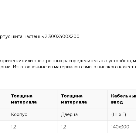
Корпус щита настенный 300X400X200
ктрических или электронных распределительных устройств, 
гии. Изготовленные из материалов самого высокого качеств
Толщина
Толщина
Кабельны
материала
материала
ввод
Корпус
Дверца
(Ш x Г)
1,2
1,2
140x300