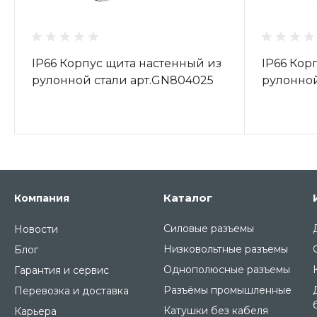
IP66 Корпус щита настенный из
IP66 Кор
рулонной стали арт.GN804025
рулонной
Каталог
Компания
Силовые разъемы
Новости
Низковольтные разъемы
Блог
Однополюсные разъемы
Гарантия и сервис
Разъёмы промышленные
Перевозка и доставка
Катушки без кабеля
Карьера