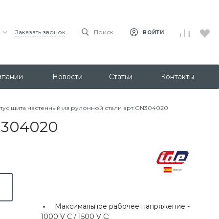
Заказать звонок
Поиск
ВОЙТИ
мпании
Новости
Статьи
Контакты
пус щита настенный из рулонной стали арт.GN304020
N304020
Максимальное рабочее напряжение -
1000 V C / 1500 V C;