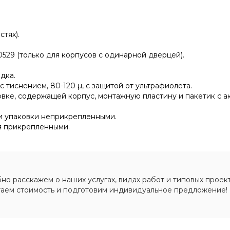
тях).
529 (только для корпусов с одинарной дверцей).
дка.
тиснением, 80-120 µ, с защитой от ультрафиолета.
овке, содержащей корпус, монтажную пластину и пакетик с а
ри упаковки неприкрепленными.
я прикрепленными.
о расскажем о наших услугах, видах работ и типовых проект
таем стоимость и подготовим индивидуальное предложение!