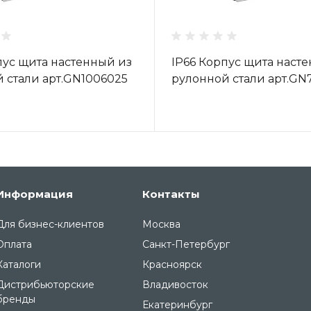
пус щита настенный из
IP66 Корпус щита наст
 стали арт.GN1006025
рулонной стали арт.GN
Информация
Контакты
Для бизнес-клиентов
Москва
Оплата
Санкт-Петербург
Каталоги
Красноярск
Дистрибьюторские
Владивосток
бренды
Екатеринбург