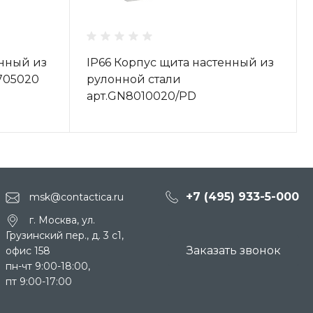
енный из
IP66 Корпус щита настенный из
705020
рулонной стали
арт.GN8010020/PD
+7 (495) 933-5-000
msk@contactica.ru
г. Москва, ул.
Грузинский пер., д. 3 c1,
Заказать звонок
офис 158
пн-чт 9:00-18:00,
пт 9:00-17:00