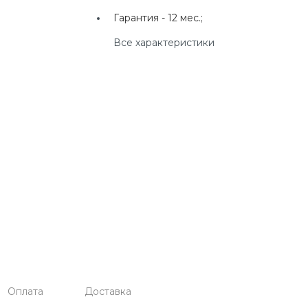
г. Екатеринбург, ул.
Гарантия -
12 мес.;
Клары Цеткин, д. 4
Все характеристики
+7(924) 433-50-00
г. Владивосток, ул.
Ладыгина, д. 7, ТЦ
"КВАРТАЛ"
Оплата
Доставка